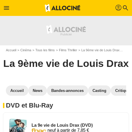
profil
menu
search
Accueil
Cinéma
Tous les films
Films Thriller
La 9ème vie de Louis Drax
La 9è
La 9ème vie de Louis Drax
Accueil
News
Bandes-annonces
Casting
Critiques
DVD et Blu-Ray
La 9e vie de Louis Drax (DVD)
neuf à partir de 7,85 €