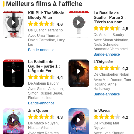
Meilleurs films à l'affiche
Kill Bill: The Whole
La Bataille de
Bloody Affair
Gaulle - Partie 2 :
J’écris ton nom
4,6
4,5
De Quentin Tarantino
De Antonin Baudry
Avec Uma Thurman,
David Carradine, Lucy
Avec Simon Abkarian,
Liu
Niels Schneider,
Anamaria Vartolomei
Bande-annonce
Bande-annonce
La Bataille de
L'Odyssée
Gaulle - partie 1 :
4,3
L'Âge de Fer
De Christopher Nolan
4,4
Avec Matt Damon, Tom
De Antonin Baudry
Holland, Anne
Avec Simon Abkarian,
Hathaway
Simon Russell Beale,
Bande-annonce
Florian Lesieur
Bande-annonce
Jim Queen
In Waves
4,3
4,2
De Marco Nguyen,
De Phuong Mai
Nicolas Athane
Nguyen
Avec Alex Ramires,
Avec Lyna Khoudri,