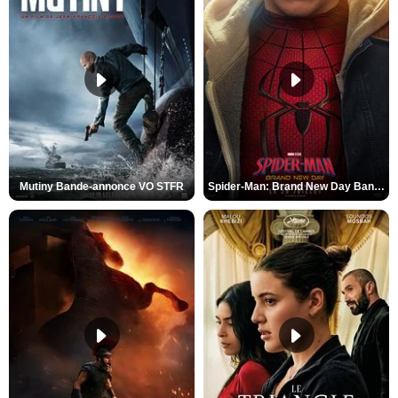
Mutiny Bande-annonce VO STFR
Spider-Man: Brand New Day Bande-annonce VO STFR