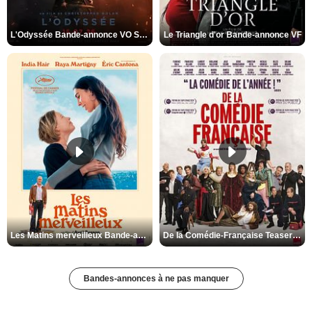
L'Odyssée Bande-annonce VO STFR
Le Triangle d'or Bande-annonce VF
Les Matins merveilleux Bande-annonce VF
De la Comédie-Française Teaser VF
Bandes-annonces à ne pas manquer