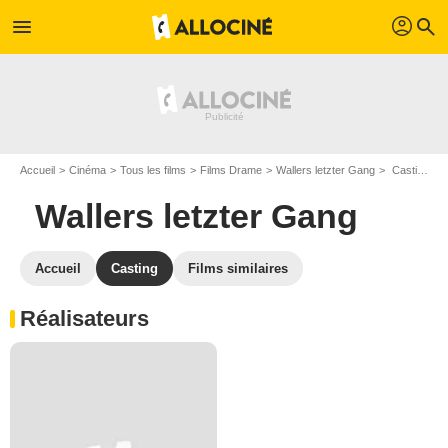
profil
menu
search
Accueil
Cinéma
Tous les films
Films Drame
Wallers letzter Gang
Casting Wallers letzter Gang
Wallers letzter Gang
Accueil
Casting
Films similaires
Réalisateurs