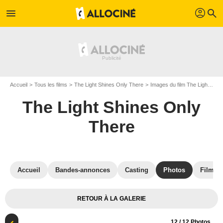
profil
menu
search
Accueil
Tous les films
The Light Shines Only There
Images du film The Light Shines Only There
The Light Shines Only
There
Accueil
Bandes-annonces
Casting
Photos
Films s
RETOUR À LA GALERIE
12
/ 12 Photos