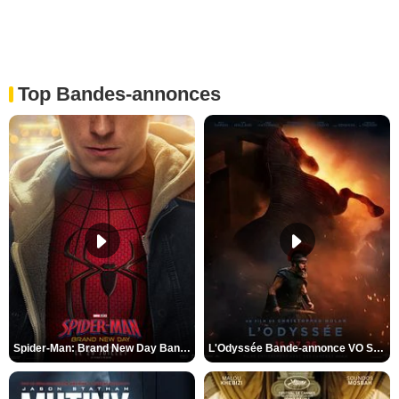
Top Bandes-annonces
Spider-Man: Brand New Day Bande-annonce VO STFR
L'Odyssée Bande-annonce VO STFR