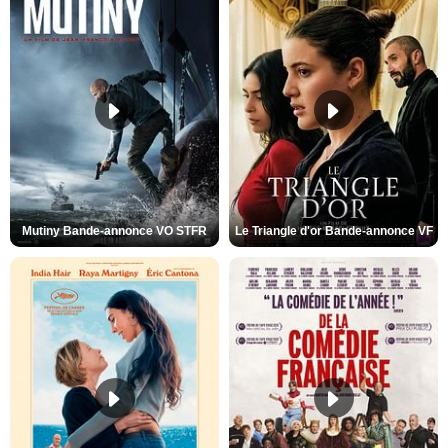
Mutiny Bande-annonce VO STFR
Le Triangle d'or Bande-annonce VF