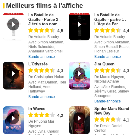
Meilleurs films à l'affiche
La Bataille de
La Bataille de
Gaulle - Partie 2 :
Gaulle - partie 1 :
J’écris ton nom
L'Âge de Fer
4,5
4,4
De Antonin Baudry
De Antonin Baudry
Avec Simon Abkarian,
Avec Simon Abkarian,
Niels Schneider,
Simon Russell Beale,
Anamaria Vartolomei
Florian Lesieur
Bande-annonce
Bande-annonce
L'Odyssée
Jim Queen
4,3
4,3
De Christopher Nolan
De Marco Nguyen,
Nicolas Athane
Avec Matt Damon, Tom
Holland, Anne
Avec Alex Ramires,
Hathaway
Jérémy Gillet, Shirley
Souagnon
Bande-annonce
Bande-annonce
In Waves
Spider-Man: Brand
New Day
4,2
4,1
De Phuong Mai
Nguyen
De Destin Daniel
Cretton
Avec Lyna Khoudri,