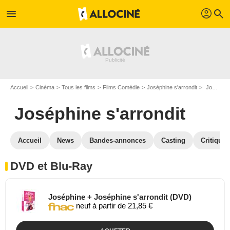
profil
menu
search
Accueil
Cinéma
Tous les films
Films Comédie
Joséphine s'arrondit
Joséphine s'arrondit en DVD Blu Ray
Joséphine s'arrondit
Accueil
News
Bandes-annonces
Casting
Critiques
DVD et Blu-Ray
Joséphine + Joséphine s'arrondit (DVD)
neuf à partir de 21,85 €