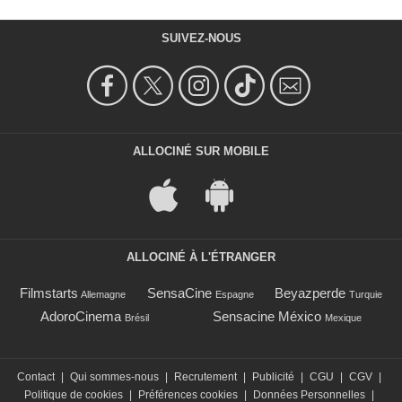
SUIVEZ-NOUS
ALLOCINÉ SUR MOBILE
ALLOCINÉ À L'ÉTRANGER
Filmstarts
SensaCine
Beyazperde
Allemagne
Espagne
Turquie
AdoroCinema
Sensacine México
Brésil
Mexique
Contact
|
Qui sommes-nous
|
Recrutement
|
Publicité
|
CGU
|
CGV
|
Politique de cookies
|
Préférences cookies
|
Données Personnelles
|