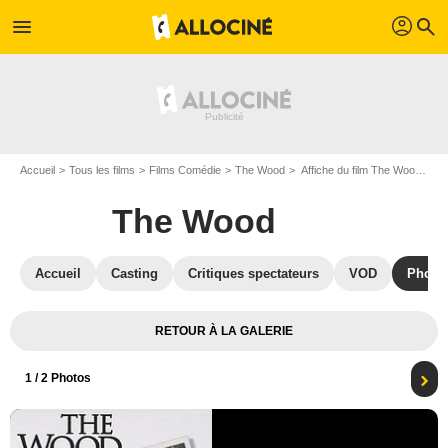
profil
menu
search
Accueil
Tous les films
Films Comédie
The Wood
Affiche du film The Wood - Photo 1
The Wood
Accueil
Casting
Critiques spectateurs
VOD
Photo
RETOUR À LA GALERIE
1
/ 2 Photos