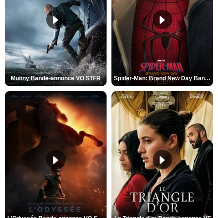
Mutiny Bande-annonce VO STFR
Spider-Man: Brand New Day Bande-annonce VO STFR