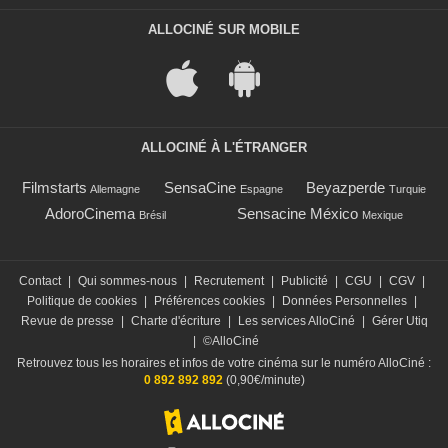
ALLOCINÉ SUR MOBILE
ALLOCINÉ À L'ÉTRANGER
Filmstarts
SensaCine
Beyazperde
Allemagne
Espagne
Turquie
AdoroCinema
Sensacine México
Brésil
Mexique
Contact
|
Qui sommes-nous
|
Recrutement
|
Publicité
|
CGU
|
CGV
|
Politique de cookies
|
Préférences cookies
|
Données Personnelles
|
Revue de presse
|
Charte d'écriture
|
Les services AlloCiné
|
Gérer Utiq
|
©AlloCiné
Retrouvez tous les horaires et infos de votre cinéma sur le numéro AlloCiné :
0 892 892 892
(0,90€/minute)