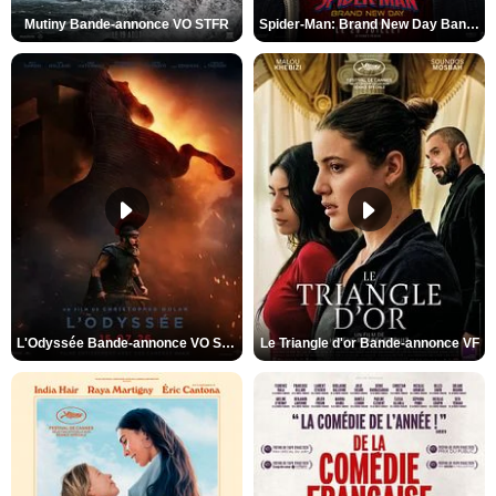
Mutiny Bande-annonce VO STFR
Spider-Man: Brand New Day Bande-annonce VO STFR
L'Odyssée Bande-annonce VO STFR
Le Triangle d'or Bande-annonce VF