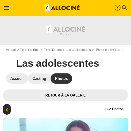
profil
menu
search
Accueil
Tous les films
Films Drame
Las adolescentes
Photo du film Las adolescentes - Photo 2
Las adolescentes
Accueil
Casting
Photos
RETOUR À LA GALERIE
2
/ 2 Photos