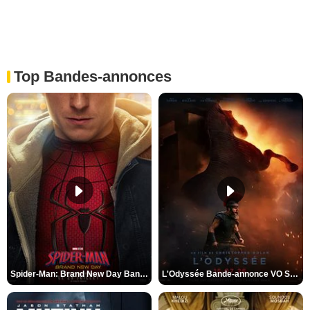
Top Bandes-annonces
Spider-Man: Brand New Day Bande-annonce VO STFR
L'Odyssée Bande-annonce VO STFR