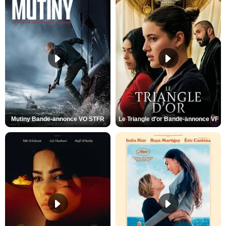
Mutiny Bande-annonce VO STFR
Le Triangle d'or Bande-annonce VF