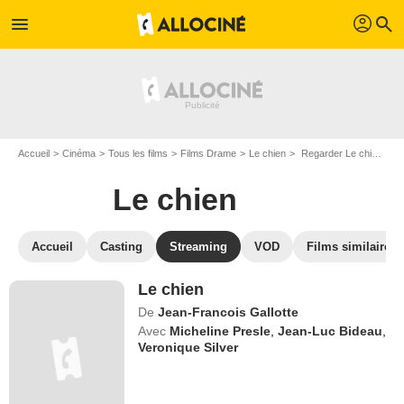
profil
menu
search
Accueil
Cinéma
Tous les films
Films Drame
Le chien
Regarder Le chien en SVOD
Le chien
Accueil
Casting
Streaming
VOD
Films similaires
Le chien
De
Jean-Francois Gallotte
Avec
Micheline Presle
,
Jean-Luc Bideau
,
Veronique Silver