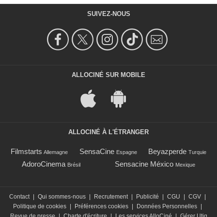
SUIVEZ-NOUS
ALLOCINÉ SUR MOBILE
ALLOCINÉ À L'ÉTRANGER
Filmstarts
SensaCine
Beyazperde
Allemagne
Espagne
Turquie
AdoroCinema
Sensacine México
Brésil
Mexique
Contact
|
Qui sommes-nous
|
Recrutement
|
Publicité
|
CGU
|
CGV
|
Politique de cookies
|
Préférences cookies
|
Données Personnelles
|
Revue de presse
|
Charte d'écriture
|
Les services AlloCiné
|
Gérer Utiq