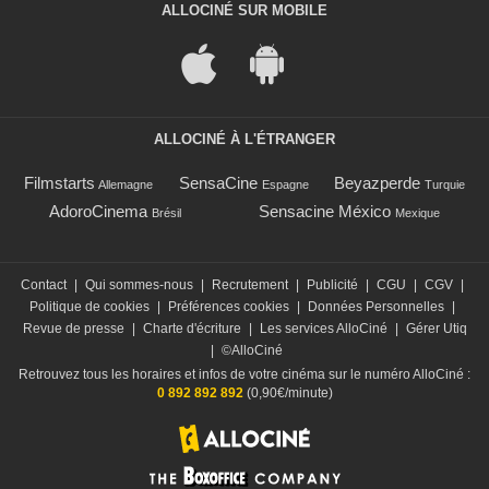
ALLOCINÉ SUR MOBILE
ALLOCINÉ À L'ÉTRANGER
Filmstarts
SensaCine
Beyazperde
Allemagne
Espagne
Turquie
AdoroCinema
Sensacine México
Brésil
Mexique
Contact
|
Qui sommes-nous
|
Recrutement
|
Publicité
|
CGU
|
CGV
|
Politique de cookies
|
Préférences cookies
|
Données Personnelles
|
Revue de presse
|
Charte d'écriture
|
Les services AlloCiné
|
Gérer Utiq
|
©AlloCiné
Retrouvez tous les horaires et infos de votre cinéma sur le numéro AlloCiné :
0 892 892 892
(0,90€/minute)