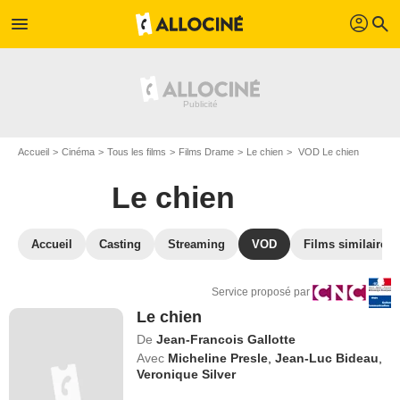
profil
menu
search
Accueil
Cinéma
Tous les films
Films Drame
Le chien
VOD Le chien
Le chien
Accueil
Casting
Streaming
VOD
Films similaires
Service proposé par
Le chien
De
Jean-Francois Gallotte
Avec
Micheline Presle
,
Jean-Luc Bideau
,
Veronique Silver