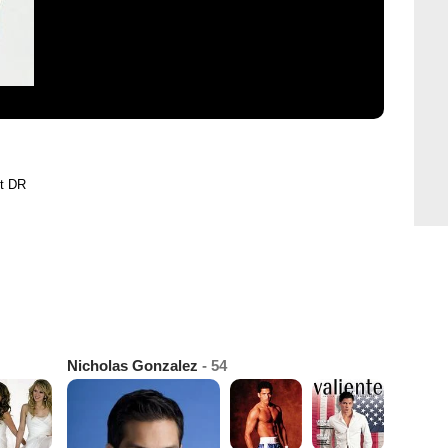
ht DR
Nicholas Gonzalez
- 54