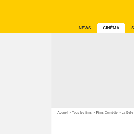
NEWS
CINÉMA
S
Accueil
Tous les films
Films Comédie
La Belle