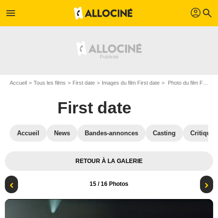
profil
menu
search
Accueil
Tous les films
First date
Images du film First date
Photo du film First date - Photo 15
First date
Accueil
News
Bandes-annonces
Casting
Critiques
RETOUR À LA GALERIE
15
/ 16 Photos