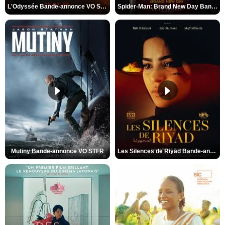
L'Odyssée Bande-annonce VO STFR
Spider-Man: Brand New Day Bande-annonce VO STFR
Mutiny Bande-annonce VO STFR
Les Silences de Riyad Bande-annonce VO STFR