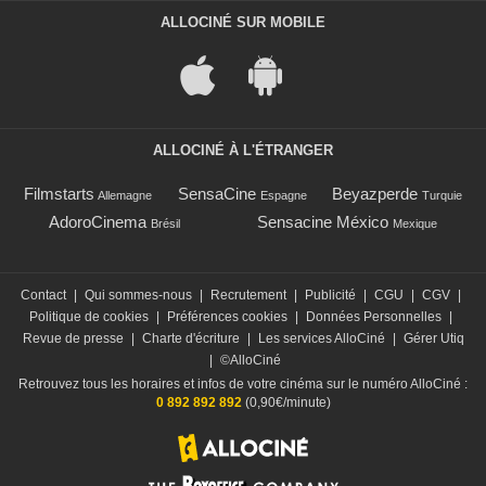
ALLOCINÉ SUR MOBILE
ALLOCINÉ À L'ÉTRANGER
Filmstarts
SensaCine
Beyazperde
Allemagne
Espagne
Turquie
AdoroCinema
Sensacine México
Brésil
Mexique
Contact
|
Qui sommes-nous
|
Recrutement
|
Publicité
|
CGU
|
CGV
|
Politique de cookies
|
Préférences cookies
|
Données Personnelles
|
Revue de presse
|
Charte d'écriture
|
Les services AlloCiné
|
Gérer Utiq
|
©AlloCiné
Retrouvez tous les horaires et infos de votre cinéma sur le numéro AlloCiné :
0 892 892 892
(0,90€/minute)