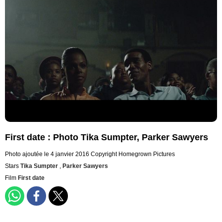
First date : Photo Tika Sumpter, Parker Sawyers
Photo ajoutée le 4 janvier 2016
Copyright Homegrown Pictures
Stars
Tika Sumpter
,
Parker Sawyers
Film
First date