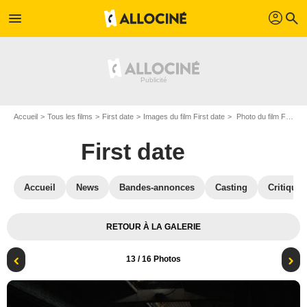
profil
menu
search
Accueil
Tous les films
First date
Images du film First date
Photo du film First date - Photo 13
First date
Accueil
News
Bandes-annonces
Casting
Critiques
RETOUR À LA GALERIE
13
/ 16 Photos