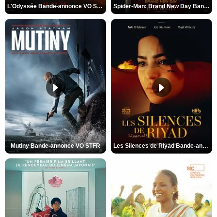
L'Odyssée Bande-annonce VO STFR
Spider-Man: Brand New Day Bande-annonce VO STFR
Mutiny Bande-annonce VO STFR
Les Silences de Riyad Bande-annonce VO STFR