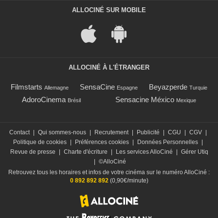
ALLOCINÉ SUR MOBILE
ALLOCINÉ À L'ÉTRANGER
Filmstarts
SensaCine
Beyazperde
Allemagne
Espagne
Turquie
AdoroCinema
Sensacine México
Brésil
Mexique
Contact
|
Qui sommes-nous
|
Recrutement
|
Publicité
|
CGU
|
CGV
|
Politique de cookies
|
Préférences cookies
|
Données Personnelles
|
Revue de presse
|
Charte d'écriture
|
Les services AlloCiné
|
Gérer Utiq
|
©AlloCiné
Retrouvez tous les horaires et infos de votre cinéma sur le numéro AlloCiné :
0 892 892 892
(0,90€/minute)