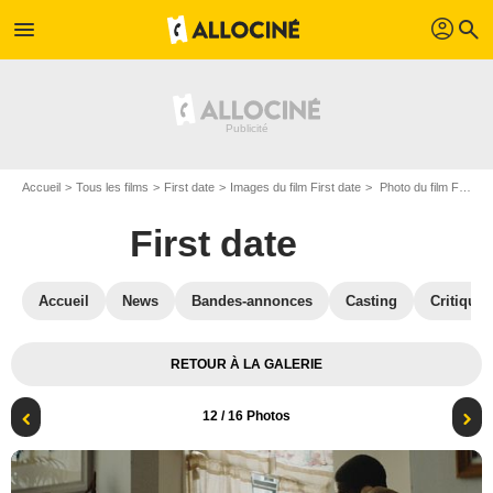
profil
menu
search
Accueil
Tous les films
First date
Images du film First date
Photo du film First date - Photo 12
First date
Accueil
News
Bandes-annonces
Casting
Critiques
RETOUR À LA GALERIE
12
/ 16 Photos