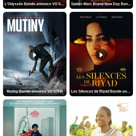
L'Odyssée Bande-annonce VO STFR
Spider-Man: Brand New Day Bande-annonce VO STFR
Mutiny Bande-annonce VO STFR
Les Silences de Riyad Bande-annonce VO STFR