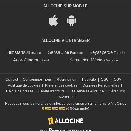
ALLOCINÉ SUR MOBILE
ALLOCINÉ À L'ÉTRANGER
Filmstarts
SensaCine
Beyazperde
Allemagne
Espagne
Turquie
AdoroCinema
Sensacine México
Brésil
Mexique
Contact
|
Qui sommes-nous
|
Recrutement
|
Publicité
|
CGU
|
CGV
|
Politique de cookies
|
Préférences cookies
|
Données Personnelles
|
Revue de presse
|
Charte d'écriture
|
Les services AlloCiné
|
Gérer Utiq
|
©AlloCiné
Retrouvez tous les horaires et infos de votre cinéma sur le numéro AlloCiné :
0 892 892 892
(0,90€/minute)