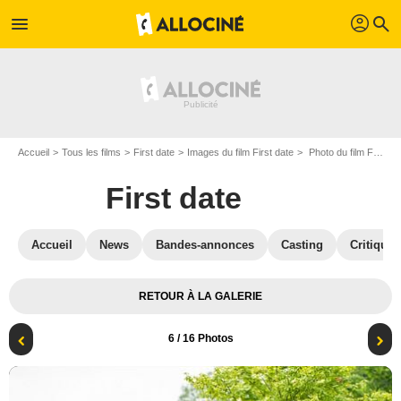
profil
menu
search
Accueil
Tous les films
First date
Images du film First date
Photo du film First date - Photo 6
First date
Accueil
News
Bandes-annonces
Casting
Critiques
RETOUR À LA GALERIE
6
/ 16 Photos