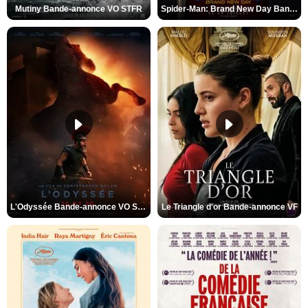
Mutiny Bande-annonce VO STFR
Spider-Man: Brand New Day Bande-annonce VO STFR
L'Odyssée Bande-annonce VO STFR
Le Triangle d'or Bande-annonce VF