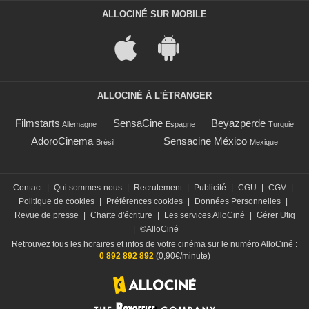
ALLOCINÉ SUR MOBILE
ALLOCINÉ À L'ÉTRANGER
Filmstarts
SensaCine
Beyazperde
Allemagne
Espagne
Turquie
AdoroCinema
Sensacine México
Brésil
Mexique
Contact
|
Qui sommes-nous
|
Recrutement
|
Publicité
|
CGU
|
CGV
|
Politique de cookies
|
Préférences cookies
|
Données Personnelles
|
Revue de presse
|
Charte d'écriture
|
Les services AlloCiné
|
Gérer Utiq
|
©AlloCiné
Retrouvez tous les horaires et infos de votre cinéma sur le numéro AlloCiné :
0 892 892 892
(0,90€/minute)