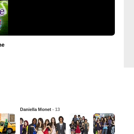
he
Daniella Monet
- 13