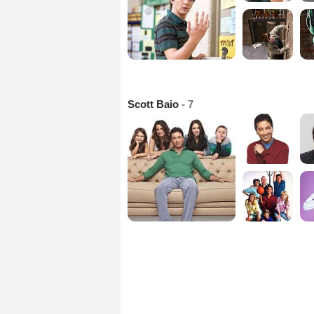
Scott Baio
- 7