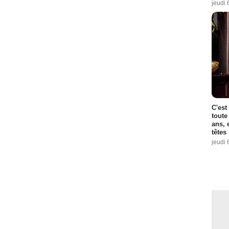
jeudi 
C'est
toute
ans, 
têtes
jeudi 