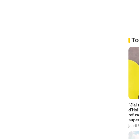
To
"J'ai
d'Hol
refus
super
jeudi 