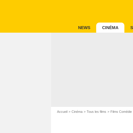
NEWS
CINÉMA
S
Accueil
Cinéma
Tous les films
Films Comédie