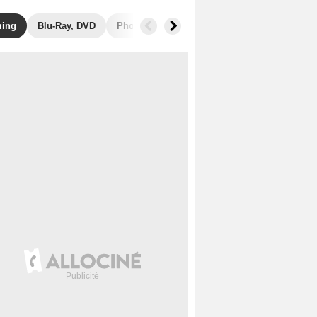
ming
Blu-Ray, DVD
Photos
Secrets de tournage
Box Offi