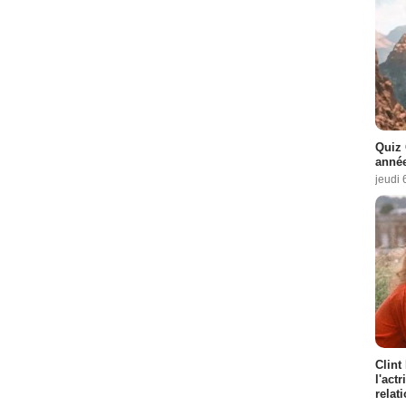
Quiz 
année
jeudi 
Clint
l'act
relat