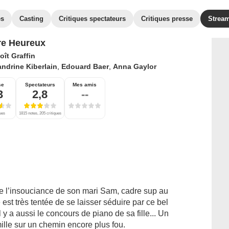
es
Casting
Critiques spectateurs
Critiques presse
Strea
e Heureux
ît Graffin
ndrine Kiberlain
,
Edouard Baer
,
Anna Gaylor
se
Spectateurs
Mes amis
3
2,8
--
ques
1815 notes, 205 critiques
de l’insouciance de son mari Sam, cadre sup au
st très tentée de se laisser séduire par ce bel
il y a aussi le concours de piano de sa fille... Un
ille sur un chemin encore plus fou.