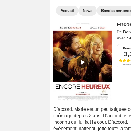
Accueil
News
Bandes-annonc
Encor
De
Beno
Avec
Sa
Pres
3,
21 criti
D’accord, Marie est un peu fatiguée 
chômage depuis 2 ans. D’accord, elle e
inconnu qui lui fait la cour. D’accord, 
événement inattendu jette toute la fam