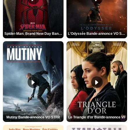
Spider-Man: Brand New Day Bande-annonce VO STFR
L'Odyssée Bande-annonce VO STFR
Mutiny Bande-annonce VO STFR
Le Triangle d'or Bande-annonce VF