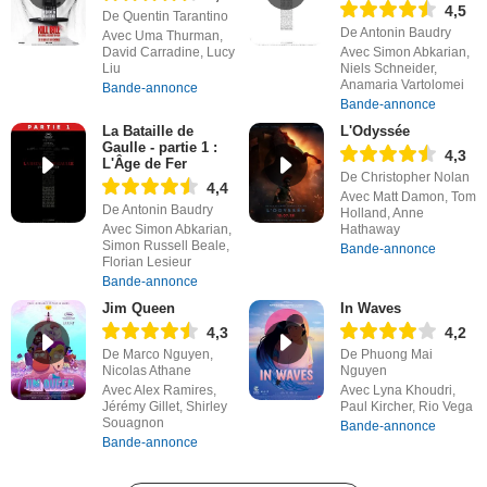
4,5
De Quentin Tarantino
De Antonin Baudry
Avec Uma Thurman,
David Carradine, Lucy
Avec Simon Abkarian,
Liu
Niels Schneider,
Anamaria Vartolomei
Bande-annonce
Bande-annonce
La Bataille de
L'Odyssée
Gaulle - partie 1 :
4,3
L'Âge de Fer
De Christopher Nolan
4,4
Avec Matt Damon, Tom
De Antonin Baudry
Holland, Anne
Avec Simon Abkarian,
Hathaway
Simon Russell Beale,
Bande-annonce
Florian Lesieur
Bande-annonce
Jim Queen
In Waves
4,3
4,2
De Marco Nguyen,
De Phuong Mai
Nicolas Athane
Nguyen
Avec Alex Ramires,
Avec Lyna Khoudri,
Jérémy Gillet, Shirley
Paul Kircher, Rio Vega
Souagnon
Bande-annonce
Bande-annonce