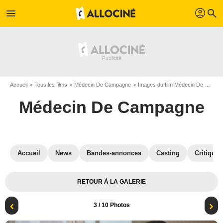
profil
menu
search
Accueil
Tous les films
Médecin De Campagne
Images du film Médecin De Campagne
Médecin De Campagne
Accueil
News
Bandes-annonces
Casting
Critiques
RETOUR À LA GALERIE
3
/ 10 Photos