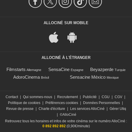
ALLOCINÉ SUR MOBILE
ALLOCINÉ À L'ÉTRANGER
Filmstarts
SensaCine
Beyazperde
Allemagne
Espagne
Turquie
AdoroCinema
Sensacine México
Brésil
Mexique
Contact
|
Qui sommes-nous
|
Recrutement
|
Publicité
|
CGU
|
CGV
|
Politique de cookies
|
Préférences cookies
|
Données Personnelles
|
Revue de presse
|
Charte d'écriture
|
Les services AlloCiné
|
Gérer Utiq
|
©AlloCiné
Retrouvez tous les horaires et infos de votre cinéma sur le numéro AlloCiné :
0 892 892 892
(0,90€/minute)