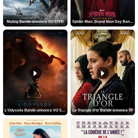
Mutiny Bande-annonce VO STFR
Spider-Man: Brand New Day Bande-annonce VO STFR
L'Odyssée Bande-annonce VO STFR
Le Triangle d'or Bande-annonce VF