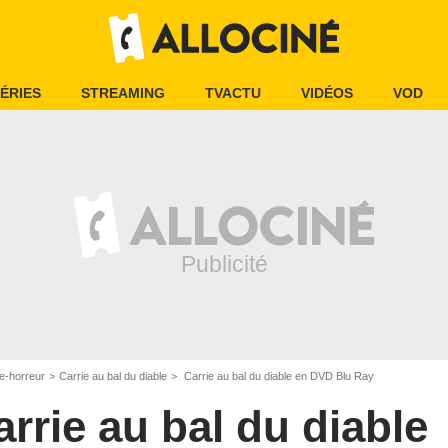
ÉRIES
STREAMING
TVACTU
VIDÉOS
VOD
e-horreur
Carrie au bal du diable
Carrie au bal du diable en DVD Blu Ray
arrie au bal du diable