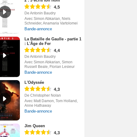
2 : J’écris ton nom
4,5
De Antonin Baudry
Avec Simon Abkarian, Niels
Schneider, Anamaria Vartolomei
Bande-annonce
La Bataille de Gaulle - partie 1
: L'Âge de Fer
4,4
De Antonin Baudry
Avec Simon Abkarian, Simon
Russell Beale, Florian Lesieur
Bande-annonce
L'Odyssée
4,3
De Christopher Nolan
Avec Matt Damon, Tom Holland,
Anne Hathaway
Bande-annonce
Jim Queen
4,3