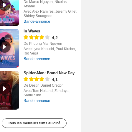
De Marco Nguyen, Nicolas
Athane
Avec Alex Ramires, Jérémy Gillet,
Shirley Souagnon
Bande-annonce
In Waves
4,2
De Phuong Mai Nguyen
Avec Lyna Khoudri, Paul Kircher,
Rio Vega
Bande-annonce
Spider-Man: Brand New Day
4,1
De Destin Daniel Cretton
Avec Tom Holland, Zendaya,
Sadie Sink
Bande-annonce
Tous les meilleurs films au ciné