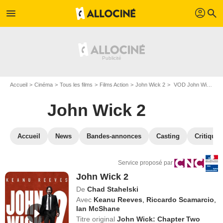
profil
menu
search
Accueil
Cinéma
Tous les films
Films Action
John Wick 2
VOD John Wick 2
John Wick 2
Accueil
News
Bandes-annonces
Casting
Critiques
Service proposé par
John Wick 2
De
Chad Stahelski
Avec
Keanu Reeves
,
Riccardo Scamarcio
,
Ian McShane
Titre original
John Wick: Chapter Two