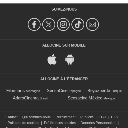
SUIVEZ-NOUS
ALLOCINÉ SUR MOBILE
ALLOCINÉ À L'ÉTRANGER
Filmstarts
SensaCine
Beyazperde
Allemagne
Espagne
Turquie
AdoroCinema
Sensacine México
Brésil
Mexique
Contact
|
Qui sommes-nous
|
Recrutement
|
Publicité
|
CGU
|
CGV
|
Politique de cookies
|
Préférences cookies
|
Données Personnelles
|