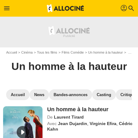
profil
menu
search
Accueil
Cinéma
Tous les films
Films Comédie
Un homme à la hauteur
Regarder Un homme à la hauteur en SVOD
Un homme à la hauteur
Accueil
News
Bandes-annonces
Casting
Critiques
Un homme à la hauteur
De
Laurent Tirard
Avec
Jean Dujardin
,
Virginie Efira
,
Cédric
Kahn