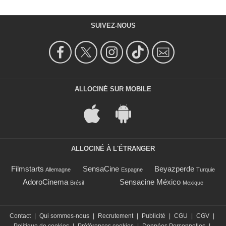
SUIVEZ-NOUS
ALLOCINÉ SUR MOBILE
ALLOCINÉ À L'ÉTRANGER
Filmstarts
SensaCine
Beyazperde
Allemagne
Espagne
Turquie
AdoroCinema
Sensacine México
Brésil
Mexique
Contact
|
Qui sommes-nous
|
Recrutement
|
Publicité
|
CGU
|
CGV
|