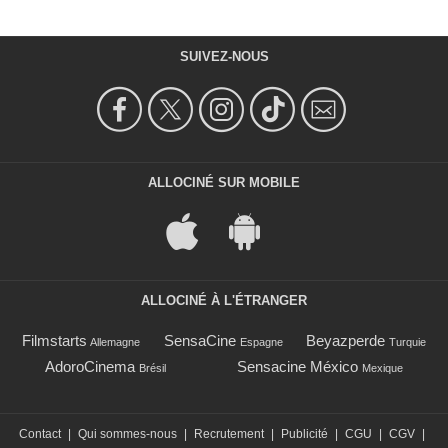
SUIVEZ-NOUS
ALLOCINÉ SUR MOBILE
ALLOCINÉ À L'ÉTRANGER
Filmstarts
SensaCine
Beyazperde
Allemagne
Espagne
Turquie
AdoroCinema
Sensacine México
Brésil
Mexique
Contact
|
Qui sommes-nous
|
Recrutement
|
Publicité
|
CGU
|
CGV
|