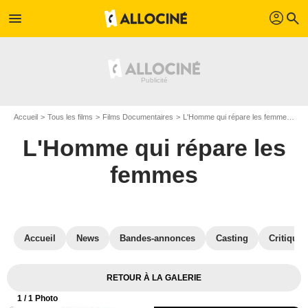
profil
menu
search
Accueil
Tous les films
Films Documentaires
L'Homme qui répare les femmes
Af
L'Homme qui répare les
femmes
Accueil
News
Bandes-annonces
Casting
Critiques
RETOUR À LA GALERIE
1
/ 1 Photo