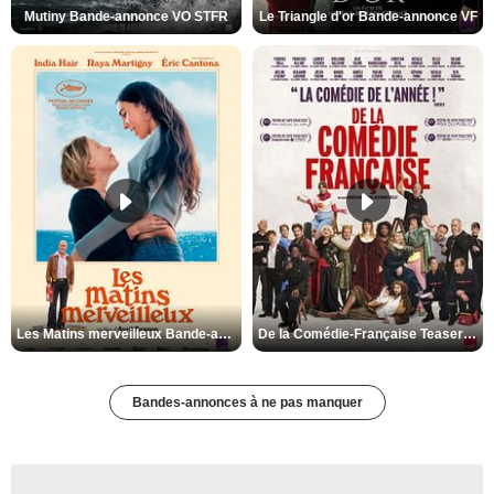
Mutiny Bande-annonce VO STFR
Le Triangle d'or Bande-annonce VF
Les Matins merveilleux Bande-annonce VF
De la Comédie-Française Teaser VF
Bandes-annonces à ne pas manquer