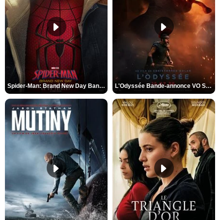
Spider-Man: Brand New Day Bande-annonce VO STFR
L'Odyssée Bande-annonce VO STFR