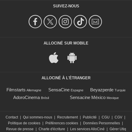
SUIVEZ-NOUS
ALLOCINÉ SUR MOBILE
ALLOCINÉ À L'ÉTRANGER
Filmstarts
SensaCine
Beyazperde
Allemagne
Espagne
Turquie
AdoroCinema
Sensacine México
Brésil
Mexique
Contact
|
Qui sommes-nous
|
Recrutement
|
Publicité
|
CGU
|
CGV
|
Politique de cookies
|
Préférences cookies
|
Données Personnelles
|
Revue de presse
|
Charte d'écriture
|
Les services AlloCiné
|
Gérer Utiq