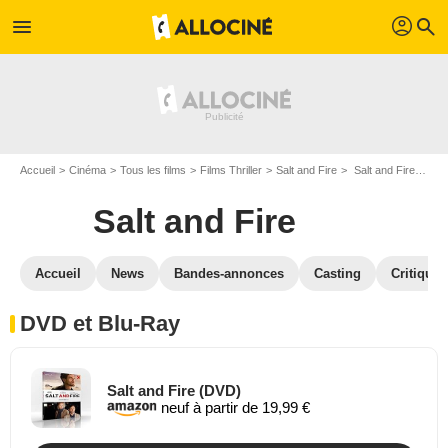
profil
menu
search
Accueil
Cinéma
Tous les films
Films Thriller
Salt and Fire
Salt and Fire en DVD Blu Ray
Salt and Fire
Accueil
News
Bandes-annonces
Casting
Critiques
DVD et Blu-Ray
Salt and Fire (DVD)
neuf à partir de 19,99 €