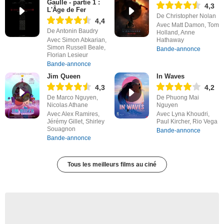
Gaulle - partie 1 :
4,3
L'Âge de Fer
De Christopher Nolan
4,4
Avec Matt Damon, Tom
De Antonin Baudry
Holland, Anne
Avec Simon Abkarian,
Hathaway
Simon Russell Beale,
Bande-annonce
Florian Lesieur
Bande-annonce
Jim Queen
In Waves
4,3
4,2
De Marco Nguyen,
De Phuong Mai
Nicolas Athane
Nguyen
Avec Alex Ramires,
Avec Lyna Khoudri,
Jérémy Gillet, Shirley
Paul Kircher, Rio Vega
Souagnon
Bande-annonce
Bande-annonce
Tous les meilleurs films au ciné