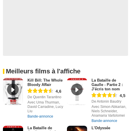
Meilleurs films à l'affiche
Kill Bill: The Whole
La Bataille de
Bloody Affair
Gaulle - Partie 2 :
J’écris ton nom
4,6
4,5
De Quentin Tarantino
De Antonin Baudry
Avec Uma Thurman,
David Carradine, Lucy
Avec Simon Abkarian,
Liu
Niels Schneider,
Anamaria Vartolomei
Bande-annonce
Bande-annonce
La Bataille de
L'Odyssée