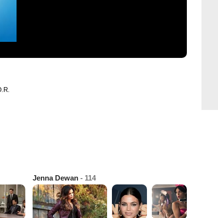
D.R.
Jenna Dewan
- 114