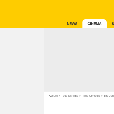
NEWS
CINÉMA
S
Accueil
Tous les films
Films Comédie
The Jer