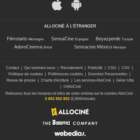
ALLOCINÉ À L'ÉTRANGER
Filmstarts
SensaCine
Beyazperde
Allemagne
Espagne
Turquie
AdoroCinema
Sensacine México
Brésil
Mexique
Contact
|
Qui sommes-nous
|
Recrutement
|
Publicité
|
CGU
|
CGV
|
Politique de cookies
|
Préférences cookies
|
Données Personnelles
|
Revue de presse
|
Charte d'écriture
|
Les services AlloCiné
|
Gérer Utiq
|
©AlloCiné
Retrouvez tous les horaires et infos de votre cinéma sur le numéro AlloCiné :
0 892 892 892
(0,90€/minute)