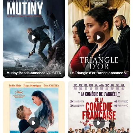
Mutiny Bande-annonce VO STFR
Le Triangle d'or Bande-annonce VF