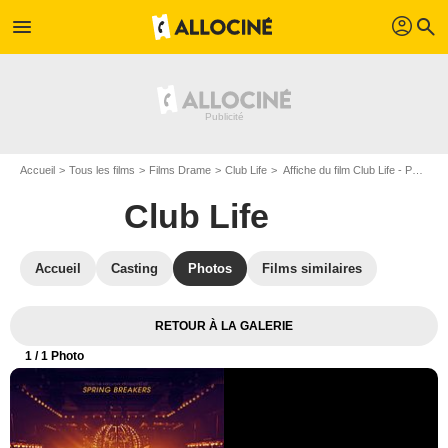
profil
menu
search
Accueil
Tous les films
Films Drame
Club Life
Affiche du film Club Life - Photo 1
Club Life
Accueil
Casting
Photos
Films similaires
RETOUR À LA GALERIE
1
/ 1 Photo