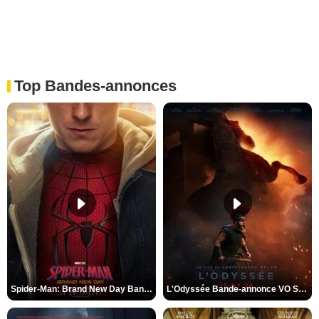
Top Bandes-annonces
Spider-Man: Brand New Day Bande-annonce VO STFR
L'Odyssée Bande-annonce VO STFR