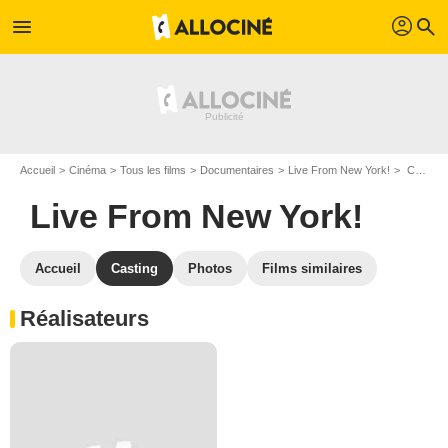
profil
menu
search
Accueil
Cinéma
Tous les films
Documentaires
Live From New York!
Casting Live From New York!
Live From New York!
Accueil
Casting
Photos
Films similaires
Réalisateurs