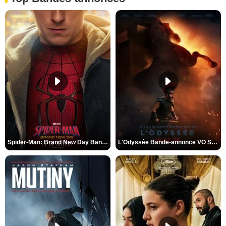
Spider-Man: Brand New Day Bande-annonce VO STFR
L'Odyssée Bande-annonce VO STFR