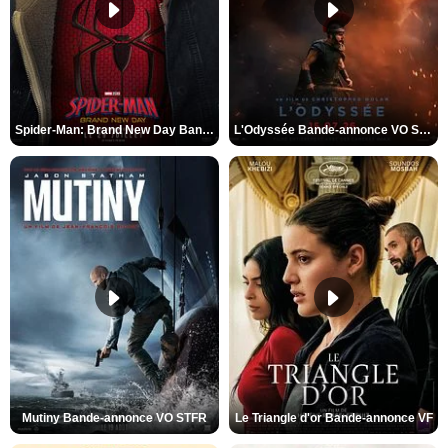
Spider-Man: Brand New Day Bande-annonce VO STFR
L'Odyssée Bande-annonce VO STFR
Mutiny Bande-annonce VO STFR
Le Triangle d'or Bande-annonce VF