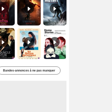
Le Triangle d'or Bande-annonce VF
Les Matins merveilleux Bande-annonce VF
Home stories Bande-annonce VO STFR
Bandes-annonces à ne pas manquer