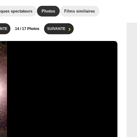
iques spectateurs
Photos
Films similaires
NTE
14
/ 17 Photos
SUIVANTE