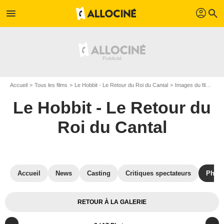
profil
menu
search
Accueil
Tous les films
Le Hobbit - Le Retour du Roi du Cantal
Images du film Le Hobbit - Le Retour du Roi du Cantal
Le Hobbit - Le Retour du
Roi du Cantal
Accueil
News
Casting
Critiques spectateurs
Phot
RETOUR À LA GALERIE