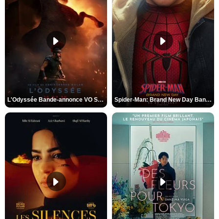
L'Odyssée Bande-annonce VO STFR
Spider-Man: Brand New Day Bande-annonce VO STFR