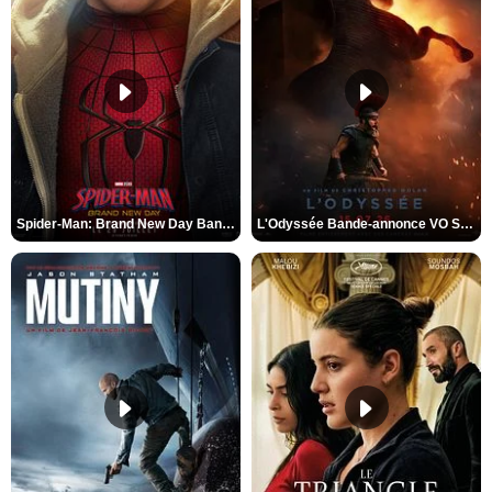
Spider-Man: Brand New Day Bande-annonce VO STFR
L'Odyssée Bande-annonce VO STFR