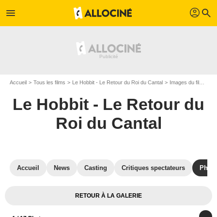
profil
menu
search
Accueil
Tous les films
Le Hobbit - Le Retour du Roi du Cantal
Images du film Le Hobbit - Le Retour du Roi du Cantal
Le Hobbit - Le Retour du
Roi du Cantal
Accueil
News
Casting
Critiques spectateurs
Phot
RETOUR À LA GALERIE