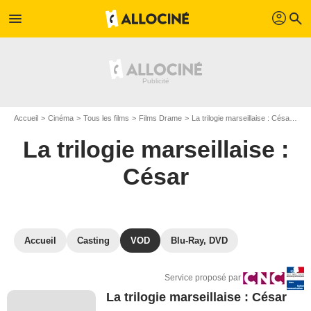
profil
menu
search
Accueil
Cinéma
Tous les films
Films Drame
La trilogie marseillaise : César
VO
La trilogie marseillaise :
César
Accueil
Casting
VOD
Blu-Ray, DVD
Service proposé par
La trilogie marseillaise : César