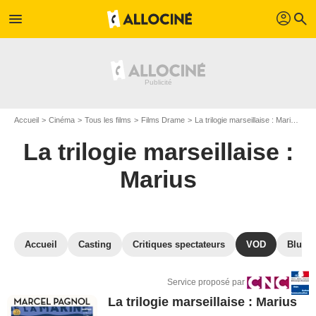
profil
menu
search
Accueil
Cinéma
Tous les films
Films Drame
La trilogie marseillaise : Marius
VO
La trilogie marseillaise :
Marius
Accueil
Casting
Critiques spectateurs
VOD
Blu-Ra
Service proposé par
La trilogie marseillaise : Marius