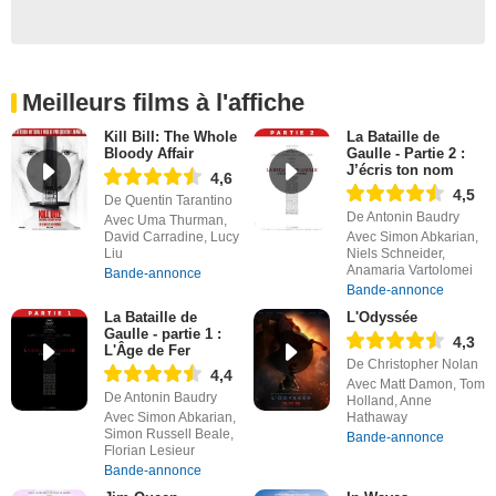
Meilleurs films à l'affiche
Kill Bill: The Whole
La Bataille de
Bloody Affair
Gaulle - Partie 2 :
J’écris ton nom
4,6
4,5
De Quentin Tarantino
De Antonin Baudry
Avec Uma Thurman,
David Carradine, Lucy
Avec Simon Abkarian,
Liu
Niels Schneider,
Anamaria Vartolomei
Bande-annonce
Bande-annonce
La Bataille de
L'Odyssée
Gaulle - partie 1 :
4,3
L'Âge de Fer
De Christopher Nolan
4,4
Avec Matt Damon, Tom
De Antonin Baudry
Holland, Anne
Avec Simon Abkarian,
Hathaway
Simon Russell Beale,
Bande-annonce
Florian Lesieur
Bande-annonce