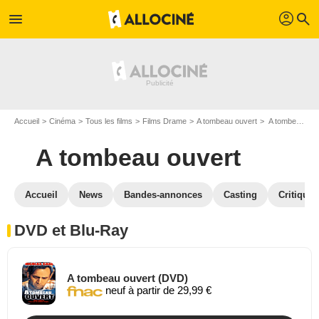
profil
menu
search
Accueil
Cinéma
Tous les films
Films Drame
A tombeau ouvert
A tombeau ouvert en DVD Blu Ray
A tombeau ouvert
Accueil
News
Bandes-annonces
Casting
Critiques
DVD et Blu-Ray
A tombeau ouvert (DVD)
neuf à partir de 29,99 €