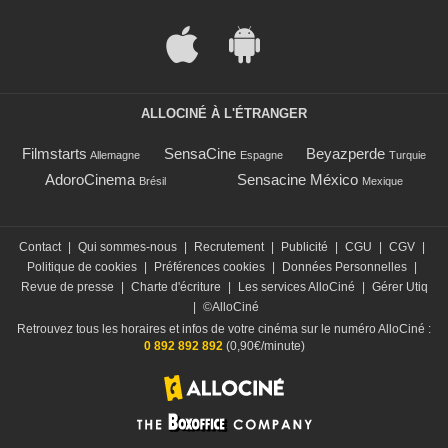
ALLOCINÉ À L'ÉTRANGER
Filmstarts
SensaCine
Beyazperde
Allemagne
Espagne
Turquie
AdoroCinema
Sensacine México
Brésil
Mexique
Contact
|
Qui sommes-nous
|
Recrutement
|
Publicité
|
CGU
|
CGV
|
Politique de cookies
|
Préférences cookies
|
Données Personnelles
|
Revue de presse
|
Charte d'écriture
|
Les services AlloCiné
|
Gérer Utiq
|
©AlloCiné
Retrouvez tous les horaires et infos de votre cinéma sur le numéro AlloCiné :
0 892 892 892
(0,90€/minute)