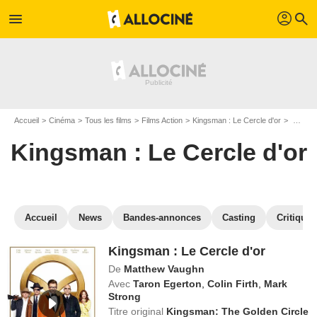
profil
menu
search
Accueil
Cinéma
Tous les films
Films Action
Kingsman : Le Cercle d'or
Regarder Kingsman : Le Cercle d'or en SVOD
Kingsman : Le Cercle d'or
Accueil
News
Bandes-annonces
Casting
Critiques
Kingsman : Le Cercle d'or
De
Matthew Vaughn
Avec
Taron Egerton
,
Colin Firth
,
Mark
Strong
Titre original
Kingsman: The Golden Circle