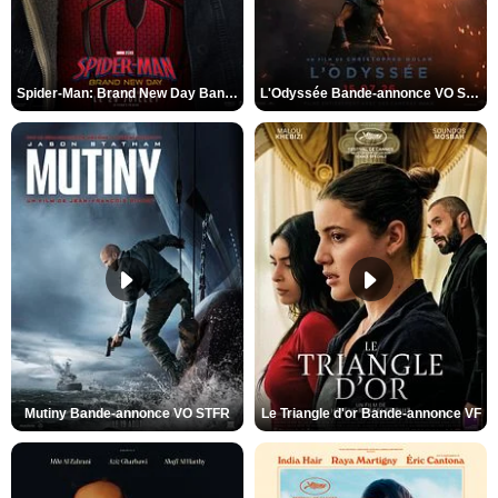
Spider-Man: Brand New Day Bande-annonce VO STFR
L'Odyssée Bande-annonce VO STFR
Mutiny Bande-annonce VO STFR
Le Triangle d'or Bande-annonce VF