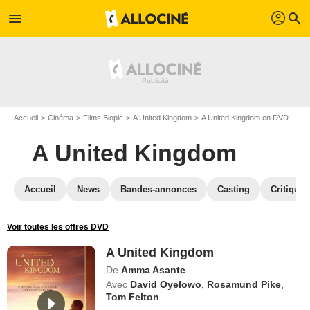
profil
menu
search
Accueil
Cinéma
Films Biopic
A United Kingdom
A United Kingdom en DVD
DVD
A United Kingdom
Accueil
News
Bandes-annonces
Casting
Critiques
Voir toutes les offres DVD
A United Kingdom
De
Amma Asante
Avec
David Oyelowo
,
Rosamund Pike
,
Tom Felton