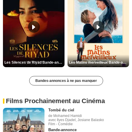
Les Silences de Riyad Bande-annonce VO STFR
Les Matins merveilleux Bande-annonce VF
Bandes-annonces à ne pas manquer
Films Prochainement au Cinéma
Tombé du ciel
de Mohamed Hamidi
avec Ilyes Djadel, Josiane Balasko
Film - Comédie
Bande-annonce