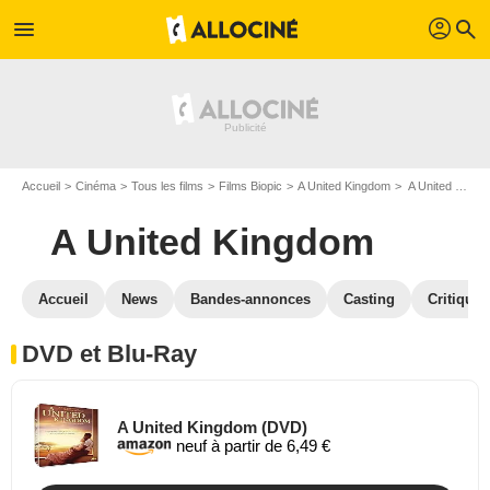
profil
menu
search
Accueil
Cinéma
Tous les films
Films Biopic
A United Kingdom
A United Kingdom en DVD Blu Ray
A United Kingdom
Accueil
News
Bandes-annonces
Casting
Critiques
DVD et Blu-Ray
A United Kingdom (DVD)
neuf à partir de 6,49 €