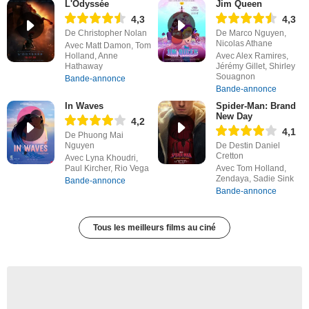
L'Odyssée
Jim Queen
4,3
4,3
De Christopher Nolan
De Marco Nguyen,
Nicolas Athane
Avec Matt Damon, Tom
Holland, Anne
Avec Alex Ramires,
Hathaway
Jérémy Gillet, Shirley
Souagnon
Bande-annonce
Bande-annonce
In Waves
Spider-Man: Brand
New Day
4,2
4,1
De Phuong Mai
Nguyen
De Destin Daniel
Cretton
Avec Lyna Khoudri,
Paul Kircher, Rio Vega
Avec Tom Holland,
Zendaya, Sadie Sink
Bande-annonce
Bande-annonce
Tous les meilleurs films au ciné