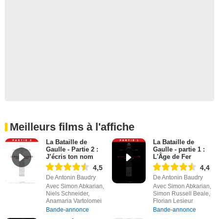
Meilleurs films à l'affiche
La Bataille de
La Bataille de
Gaulle - Partie 2 :
Gaulle - partie 1 :
J’écris ton nom
L'Âge de Fer
4,5
4,4
De Antonin Baudry
De Antonin Baudry
Avec Simon Abkarian,
Avec Simon Abkarian,
Niels Schneider,
Simon Russell Beale,
Anamaria Vartolomei
Florian Lesieur
Bande-annonce
Bande-annonce