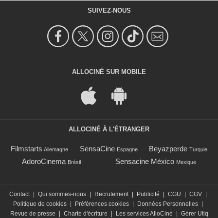
SUIVEZ-NOUS
ALLOCINÉ SUR MOBILE
ALLOCINÉ À L'ÉTRANGER
Filmstarts
SensaCine
Beyazperde
Allemagne
Espagne
Turquie
AdoroCinema
Sensacine México
Brésil
Mexique
Contact
|
Qui sommes-nous
|
Recrutement
|
Publicité
|
CGU
|
CGV
|
Politique de cookies
|
Préférences cookies
|
Données Personnelles
|
Revue de presse
|
Charte d'écriture
|
Les services AlloCiné
|
Gérer Utiq