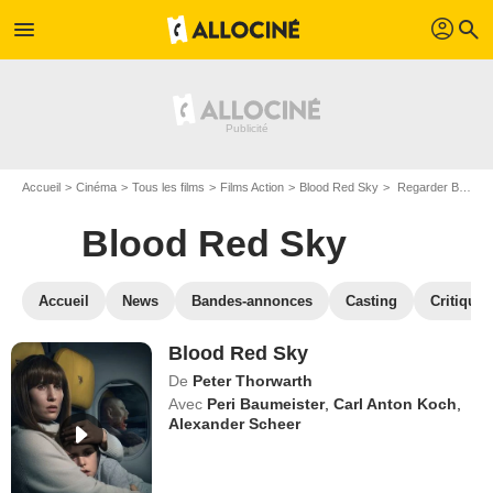
profil
menu
search
Accueil
Cinéma
Tous les films
Films Action
Blood Red Sky
Regarder Blood Red Sky en SVOD
Blood Red Sky
Accueil
News
Bandes-annonces
Casting
Critiques
Blood Red Sky
De
Peter Thorwarth
Avec
Peri Baumeister
,
Carl Anton Koch
,
Alexander Scheer