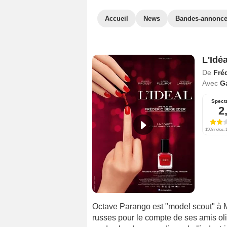
Accueil
News
Bandes-annonc
L'Idéa
De
Fré
Avec
G
Spect
2
1508 notes, 1
Octave Parango est "model scout" à 
russes pour le compte de ses amis oli