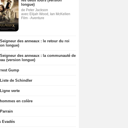
les deux tours (version
longue)
de Peter Jackson
avec Elijah Wood, Ian McKellen
Film - Aventure
Seigneur des anneaux : le retour du roi
ion longue)
 Seigneur des anneaux : la communauté de
eau (version longue)
rrest Gump
Liste de Schindler
Ligne verte
 hommes en colère
 Parrain
s Evadés