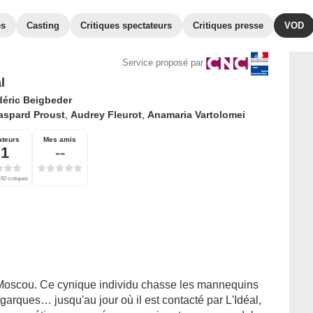
es
Casting
Critiques spectateurs
Critiques presse
VOD
Service proposé par
l
déric Beigbeder
aspard Proust
,
Audrey Fleurot
,
Anamaria Vartolomei
ateurs
Mes amis
,1
--
92 critiques
Moscou. Ce cynique individu chasse les mannequins
garques… jusqu'au jour où il est contacté par L'Idéal,