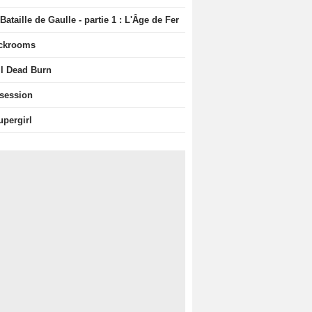
Bataille de Gaulle - partie 1 : L'Âge de Fer
ckrooms
il Dead Burn
session
upergirl