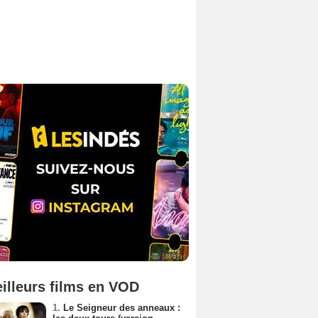
illeurs films en VOD
1.
Le Seigneur des anneaux :