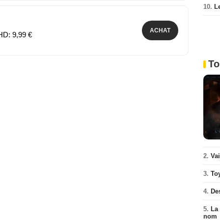
10.
L
ACHAT
HD: 9,99 €
To
2.
Va
3.
To
4.
De
5.
La 
nom