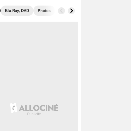
Blu-Ray, DVD
Photos
Secrets de tournage
Box Office