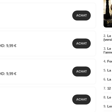
ACHAT
2.
Le 
(vers
ACHAT
HD: 9,99 €
3.
Le
l'ann
4.
Fo
5.
La 
ACHAT
HD: 9,99 €
6.
La 
7.
12
8.
Le
ACHAT
9.
Le