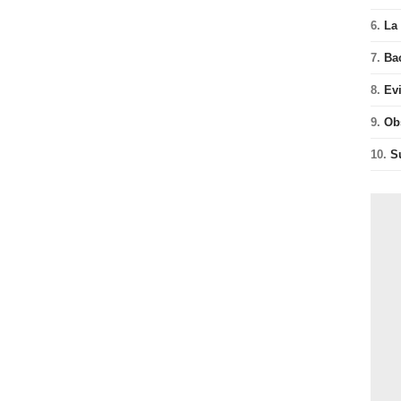
6.
La 
7.
Ba
8.
Ev
9.
Ob
10.
S