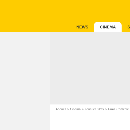
NEWS
CINÉMA
S
Accueil
Cinéma
Tous les films
Films Comédie