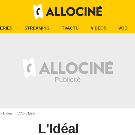
ÉRIES
STREAMING
TVACTU
VIDÉOS
VOD
L'Idéal
VOD L'Idéal
L'Idéal