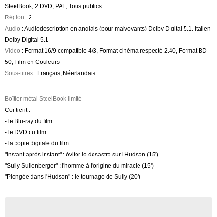
SteelBook, 2 DVD, PAL, Tous publics
Région
: 2
Audio
: Audiodescription en anglais (pour malvoyants) Dolby Digital 5.1, Italien
Dolby Digital 5.1
Vidéo
: Format 16/9 compatible 4/3, Format cinéma respecté 2.40, Format BD-
50, Film en Couleurs
Sous-titres
: Français, Néerlandais
Boîtier métal SteelBook limité
Contient :
- le Blu-ray du film
- le DVD du film
- la copie digitale du film
"Instant après instant" : éviter le désastre sur l'Hudson (15')
"Sully Sullenberger" : l'homme à l'origine du miracle (15')
"Plongée dans l'Hudson" : le tournage de Sully (20')