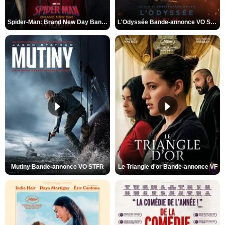
Spider-Man: Brand New Day Bande-annonce VO STFR
L'Odyssée Bande-annonce VO STFR
Mutiny Bande-annonce VO STFR
Le Triangle d'or Bande-annonce VF