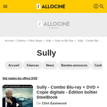
profil
menu
search
Accueil
Cinéma
Films Biopic
Sully
Sully en Blu Ray
Sully - Combo Blu-ray + DVD + Copie digitale - Édition boîtier SteelBook
Sully
Accueil
Séances
News
Bandes-annonces
Casting
Voir toutes les offres DVD
Sully - Combo Blu-ray + DVD +
Copie digitale - Édition boîtier
SteelBook
De
Clint Eastwood