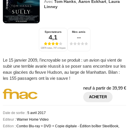
Avec
Tom Hanks
,
Aaron Eckhart
,
Laura
Linney
Spectateurs
Mes amis
4,1
--
13876 notes, 747 critiques
Le 15 janvier 2009, l'incroyable se produit : un avion qui vient de
subir une terrible avarie réussit à se poser sans encombre sur les
eaux glacées du fleuve Hudson, au large de Manhattan. Bilan :
les 155 passagers ont la vie sauve !
neuf à partir de
39,99 €
ACHETER
Date de sortie
: 5 avril 2017
Editeur
: Warner Home Video
Edition
: Combo Blu-ray + DVD + Copie digitale - Édition boîtier SteelBook,