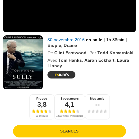
30 novembre 2016
en salle
|
1h 36min
|
Biopic
,
Drame
De
Clint Eastwood
Par
Todd Komarnicki
|
Avec
Tom Hanks
,
Aaron Eckhart
,
Laura
Linney
Presse
Spectateurs
Mes amis
3,8
4,1
--
38 critiques
13880 notes, 748 critiques
SÉANCES