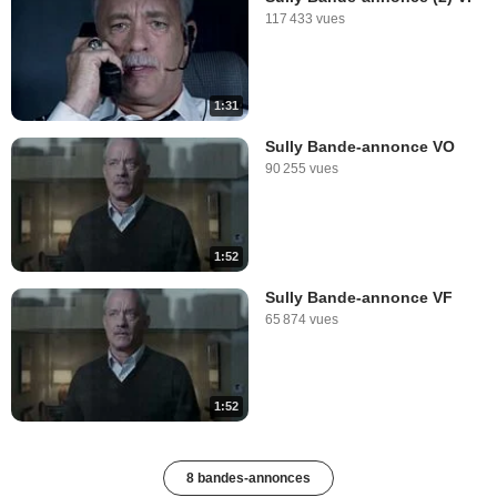
117 433 vues
1:31
Sully Bande-annonce VO
90 255 vues
1:52
Sully Bande-annonce VF
65 874 vues
1:52
8 bandes-annonces