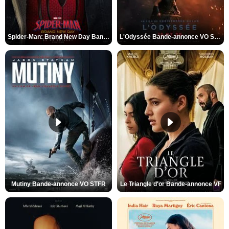
Spider-Man: Brand New Day Bande-annonce VO STFR
L'Odyssée Bande-annonce VO STFR
Mutiny Bande-annonce VO STFR
Le Triangle d'or Bande-annonce VF