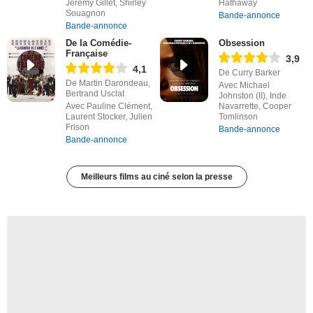
Jérémy Gillet, Shirley
Hathaway
Souagnon
Bande-annonce
Bande-annonce
De la Comédie-
Obsession
Française
3,9
4,1
De Curry Barker
De Martin Darondeau,
Avec Michael
Bertrand Usclat
Johnston (II), Inde
Avec Pauline Clément,
Navarrette, Cooper
Laurent Stocker, Julien
Tomlinson
Frison
Bande-annonce
Bande-annonce
Meilleurs films au ciné selon la presse