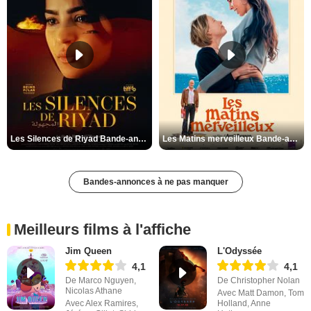
Les Silences de Riyad Bande-annonce VO STFR
Les Matins merveilleux Bande-annonce VF
Bandes-annonces à ne pas manquer
Meilleurs films à l'affiche
Jim Queen
L'Odyssée
4,1
4,1
De Marco Nguyen,
De Christopher Nolan
Nicolas Athane
Avec Matt Damon, Tom
Avec Alex Ramires,
Holland, Anne