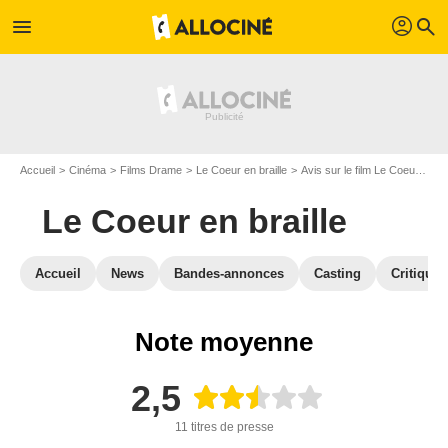
profil
menu
search
Accueil
Cinéma
Films Drame
Le Coeur en braille
Avis sur le film Le Coeur en braille
Le Coeur en braille
Accueil
News
Bandes-annonces
Casting
Critiques
Note moyenne
2,5
11 titres de presse