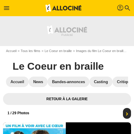
profil
menu
search
Accueil
Tous les films
Le Coeur en braille
Images du film Le Coeur en braille
Aff
Le Coeur en braille
Accueil
News
Bandes-annonces
Casting
Critiques
RETOUR À LA GALERIE
1
/ 29 Photos