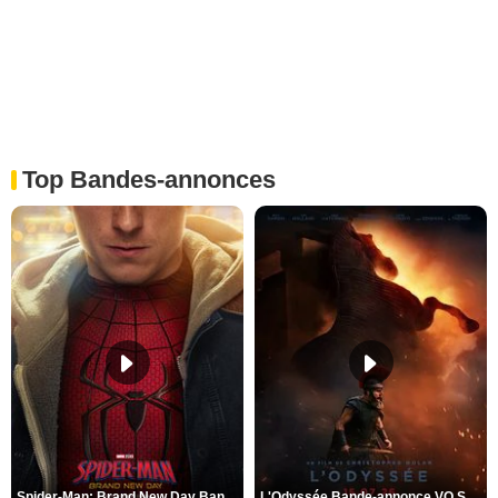
Top Bandes-annonces
Spider-Man: Brand New Day Bande-annonce VO STFR
L'Odyssée Bande-annonce VO STFR