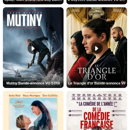
Mutiny Bande-annonce VO STFR
Le Triangle d'or Bande-annonce VF