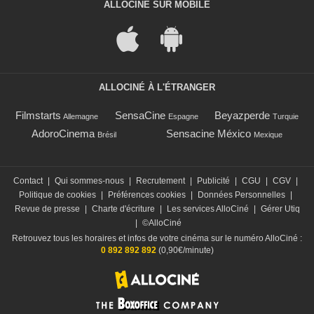
ALLOCINÉ SUR MOBILE
ALLOCINÉ À L'ÉTRANGER
Filmstarts
SensaCine
Beyazperde
Allemagne
Espagne
Turquie
AdoroCinema
Sensacine México
Brésil
Mexique
Contact
|
Qui sommes-nous
|
Recrutement
|
Publicité
|
CGU
|
CGV
|
Politique de cookies
|
Préférences cookies
|
Données Personnelles
|
Revue de presse
|
Charte d'écriture
|
Les services AlloCiné
|
Gérer Utiq
|
©AlloCiné
Retrouvez tous les horaires et infos de votre cinéma sur le numéro AlloCiné :
0 892 892 892
(0,90€/minute)