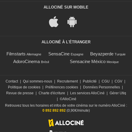
ALLOCINÉ SUR MOBILE
ALLOCINÉ À L'ÉTRANGER
Filmstarts
SensaCine
Beyazperde
Allemagne
Espagne
Turquie
AdoroCinema
Sensacine México
Brésil
Mexique
Contact
|
Qui sommes-nous
|
Recrutement
|
Publicité
|
CGU
|
CGV
|
Politique de cookies
|
Préférences cookies
|
Données Personnelles
|
Revue de presse
|
Charte d'écriture
|
Les services AlloCiné
|
Gérer Utiq
|
©AlloCiné
Retrouvez tous les horaires et infos de votre cinéma sur le numéro AlloCiné :
0 892 892 892
(0,90€/minute)