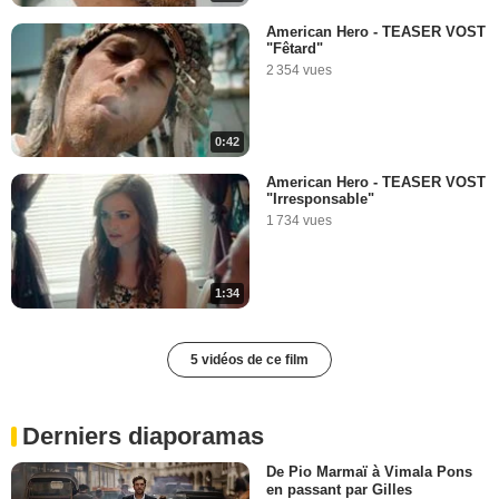
American Hero - TEASER VOST
"Fêtard"
2 354 vues
0:42
American Hero - TEASER VOST
"Irresponsable"
1 734 vues
1:34
5 vidéos de ce film
Derniers diaporamas
De Pio Marmaï à Vimala Pons
en passant par Gilles