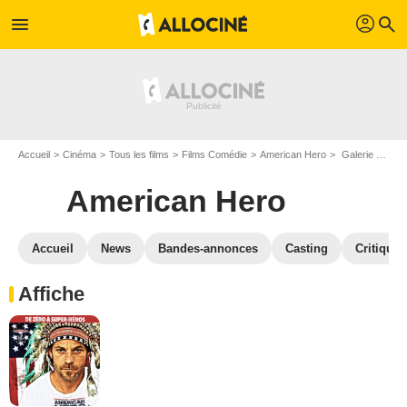
profil
menu
search
Accueil
Cinéma
Tous les films
Films Comédie
American Hero
Galerie photos du film American Hero
American Hero
Accueil
News
Bandes-annonces
Casting
Critiques
Affiche