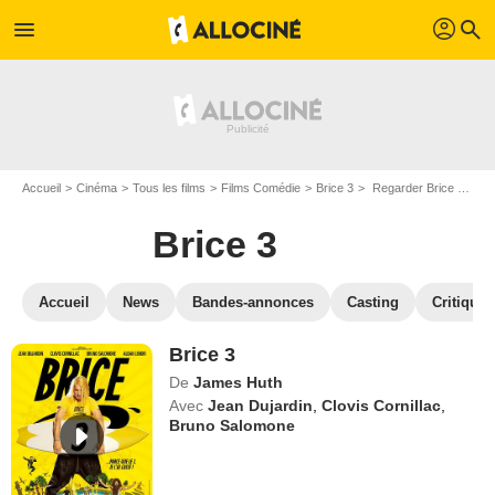
profil
menu
search
Accueil
Cinéma
Tous les films
Films Comédie
Brice 3
Regarder Brice 3 en SVOD
Brice 3
Accueil
News
Bandes-annonces
Casting
Critiques
Brice 3
De
James Huth
Avec
Jean Dujardin
,
Clovis Cornillac
,
Bruno Salomone