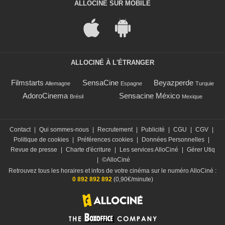
ALLOCINÉ SUR MOBILE
ALLOCINÉ À L'ÉTRANGER
Filmstarts
SensaCine
Beyazperde
Allemagne
Espagne
Turquie
AdoroCinema
Sensacine México
Brésil
Mexique
Contact
|
Qui sommes-nous
|
Recrutement
|
Publicité
|
CGU
|
CGV
|
Politique de cookies
|
Préférences cookies
|
Données Personnelles
|
Revue de presse
|
Charte d'écriture
|
Les services AlloCiné
|
Gérer Utiq
|
©AlloCiné
Retrouvez tous les horaires et infos de votre cinéma sur le numéro AlloCiné :
0 892 892 892
(0,90€/minute)