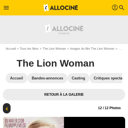
profil
menu
search
Accueil
Tous les films
The Lion Woman
Images du film The Lion Woman
Affiche du film The Lion Woman - Photo 12
The Lion Woman
Accueil
Bandes-annonces
Casting
Critiques spectateu
RETOUR À LA GALERIE
12
/ 12 Photos