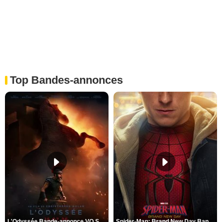
Top Bandes-annonces
L'Odyssée Bande-annonce VO STFR
Spider-Man: Brand New Day Bande-annonce VO STFR