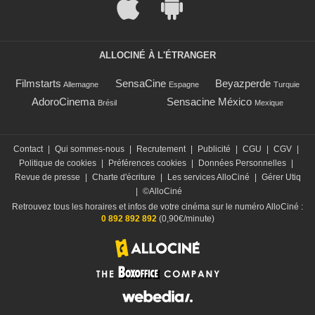
ALLOCINÉ À L'ÉTRANGER
Filmstarts
SensaCine
Beyazperde
Allemagne
Espagne
Turquie
AdoroCinema
Sensacine México
Brésil
Mexique
Contact
|
Qui sommes-nous
|
Recrutement
|
Publicité
|
CGU
|
CGV
|
Politique de cookies
|
Préférences cookies
|
Données Personnelles
|
Revue de presse
|
Charte d'écriture
|
Les services AlloCiné
|
Gérer Utiq
|
©AlloCiné
Retrouvez tous les horaires et infos de votre cinéma sur le numéro AlloCiné :
0 892 892 892
(0,90€/minute)