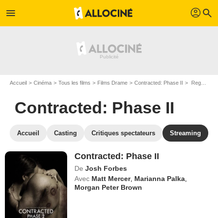
profil
menu
search
Accueil
Cinéma
Tous les films
Films Drame
Contracted: Phase II
Regarder Contracted: Phase II en SVOD
Contracted: Phase II
Accueil
Casting
Critiques spectateurs
Streaming
Contracted: Phase II
De
Josh Forbes
Avec
Matt Mercer
,
Marianna Palka
,
Morgan Peter Brown