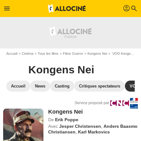
profil
menu
search
Accueil
Cinéma
Tous les films
Films Guerre
Kongens Nei
VOD Kongens Nei
Kongens Nei
Accueil
News
Casting
Critiques spectateurs
VOD
Service proposé par
Kongens Nei
De
Erik Poppe
Avec
Jesper Christensen
,
Anders Baasmo
Christiansen
,
Karl Markovics