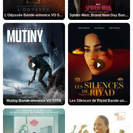
L'Odyssée Bande-annonce VO STFR
Spider-Man: Brand New Day Bande-annonce VO STFR
Mutiny Bande-annonce VO STFR
Les Silences de Riyad Bande-annonce VO STFR