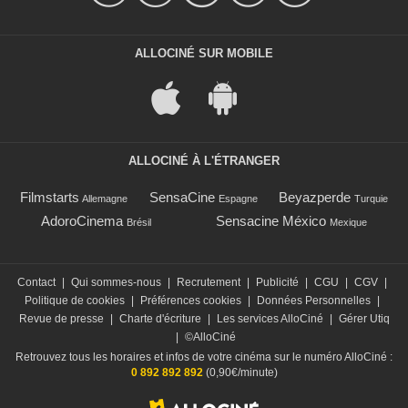
ALLOCINÉ SUR MOBILE
ALLOCINÉ À L'ÉTRANGER
Filmstarts
SensaCine
Beyazperde
Allemagne
Espagne
Turquie
AdoroCinema
Sensacine México
Brésil
Mexique
Contact
|
Qui sommes-nous
|
Recrutement
|
Publicité
|
CGU
|
CGV
|
Politique de cookies
|
Préférences cookies
|
Données Personnelles
|
Revue de presse
|
Charte d'écriture
|
Les services AlloCiné
|
Gérer Utiq
|
©AlloCiné
Retrouvez tous les horaires et infos de votre cinéma sur le numéro AlloCiné :
0 892 892 892
(0,90€/minute)