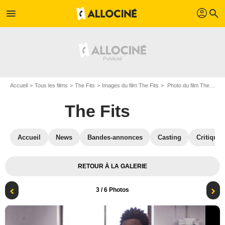
profil
menu
search
Accueil
Tous les films
The Fits
Images du film The Fits
Photo du film The Fits - Photo 3
The Fits
Accueil
News
Bandes-annonces
Casting
Critiques
RETOUR À LA GALERIE
3
/ 6 Photos