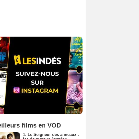
illeurs films en VOD
1.
Le Seigneur des anneaux :