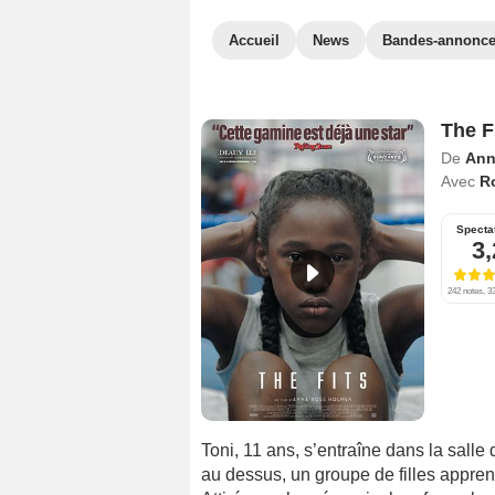
Accueil
News
Bandes-annonc
The F
De
Ann
Avec
R
Specta
3,
242 notes, 33
Toni, 11 ans, s’entraîne dans la salle
au dessus, un groupe de filles apprenn