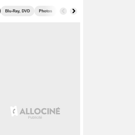
Blu-Ray, DVD
Photos
Secrets de tournage
Box Office