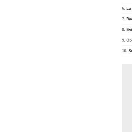
6.
La 
7.
Ba
8.
Ev
9.
Ob
10.
S