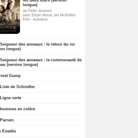
les deux tours (version
longue)
de Peter Jackson
avec Elijah Wood, Ian McKellen
Film - Aventure
Seigneur des anneaux : le retour du roi
ion longue)
 Seigneur des anneaux : la communauté de
eau (version longue)
rrest Gump
Liste de Schindler
Ligne verte
 hommes en colère
 Parrain
s Evadés