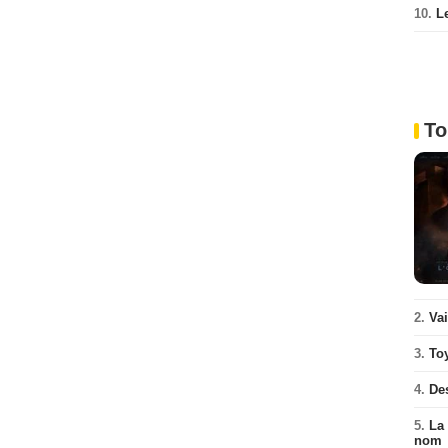
10.
L
To
2.
Va
3.
To
4.
De
5.
La 
nom