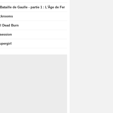
Bataille de Gaulle - partie 1 : L'Âge de Fer
ckrooms
il Dead Burn
session
upergirl