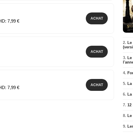
ACHAT
HD: 7,99 €
2.
Le 
(vers
ACHAT
3.
Le
l'ann
4.
Fo
5.
La 
ACHAT
HD: 7,99 €
6.
La 
7.
12
8.
Le
9.
Le