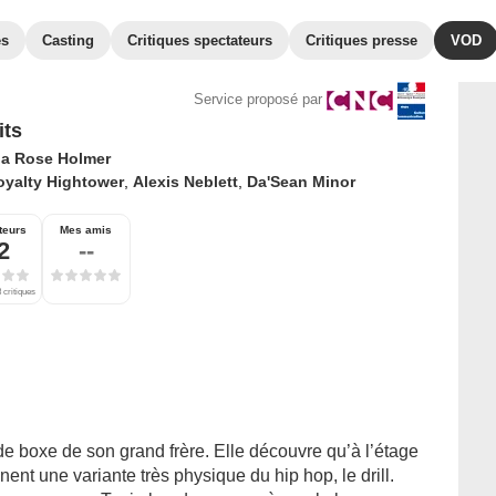
es
Casting
Critiques spectateurs
Critiques presse
VOD
Service proposé par
its
a Rose Holmer
oyalty Hightower
,
Alexis Neblett
,
Da'Sean Minor
teurs
Mes amis
2
--
 critiques
 de boxe de son grand frère. Elle découvre qu’à l’étage
ent une variante très physique du hip hop, le drill.