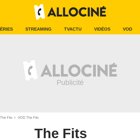
ÉRIES
STREAMING
TVACTU
VIDÉOS
VOD
The Fits
VOD The Fits
The Fits