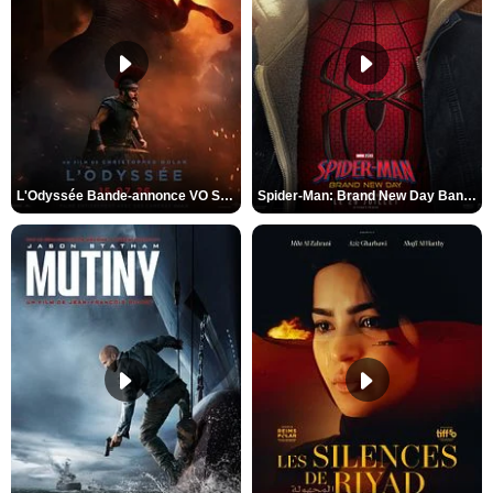
L'Odyssée Bande-annonce VO STFR
Spider-Man: Brand New Day Bande-annonce VO STFR