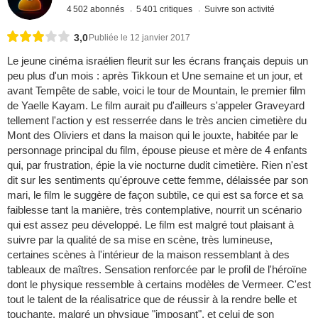
4 502 abonnés
5 401 critiques
Suivre son activité
3,0
Publiée le 12 janvier 2017
Le jeune cinéma israélien fleurit sur les écrans français depuis un
peu plus d'un mois : après Tikkoun et Une semaine et un jour, et
avant Tempête de sable, voici le tour de Mountain, le premier film
de Yaelle Kayam. Le film aurait pu d'ailleurs s'appeler Graveyard
tellement l'action y est resserrée dans le très ancien cimetière du
Mont des Oliviers et dans la maison qui le jouxte, habitée par le
personnage principal du film, épouse pieuse et mère de 4 enfants
qui, par frustration, épie la vie nocturne dudit cimetière. Rien n'est
dit sur les sentiments qu'éprouve cette femme, délaissée par son
mari, le film le suggère de façon subtile, ce qui est sa force et sa
faiblesse tant la manière, très contemplative, nourrit un scénario
qui est assez peu développé. Le film est malgré tout plaisant à
suivre par la qualité de sa mise en scène, très lumineuse,
certaines scènes à l'intérieur de la maison ressemblant à des
tableaux de maîtres. Sensation renforcée par le profil de l'héroïne
dont le physique ressemble à certains modèles de Vermeer. C'est
tout le talent de la réalisatrice que de réussir à la rendre belle et
touchante, malgré un physique "imposant", et celui de son