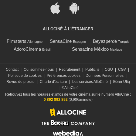
ALLOCINÉ À L'ÉTRANGER
Filmstarts
SensaCine
Beyazperde
Allemagne
Espagne
Turquie
AdoroCinema
Sensacine México
Brésil
Mexique
Contact
|
Qui sommes-nous
|
Recrutement
|
Publicité
|
CGU
|
CGV
|
Politique de cookies
|
Préférences cookies
|
Données Personnelles
|
Revue de presse
|
Charte d'écriture
|
Les services AlloCiné
|
Gérer Utiq
|
©AlloCiné
Retrouvez tous les horaires et infos de votre cinéma sur le numéro AlloCiné :
0 892 892 892
(0,90€/minute)