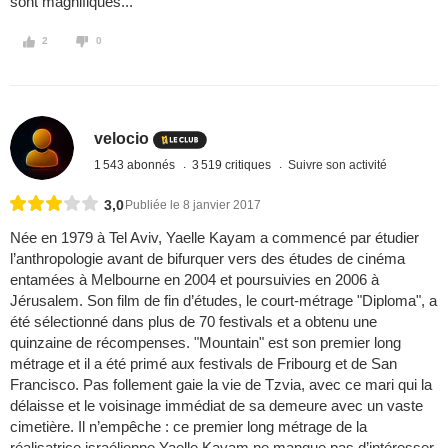
sont magnifiques...
2
0
velocio
1 543 abonnés
3 519 critiques
Suivre son activité
3,0
Publiée le 8 janvier 2017
Née en 1979 à Tel Aviv, Yaelle Kayam a commencé par étudier
l’anthropologie avant de bifurquer vers des études de cinéma
entamées à Melbourne en 2004 et poursuivies en 2006 à
Jérusalem. Son film de fin d’études, le court-métrage "Diploma", a
été sélectionné dans plus de 70 festivals et a obtenu une
quinzaine de récompenses. "Mountain" est son premier long
métrage et il a été primé aux festivals de Fribourg et de San
Francisco. Pas follement gaie la vie de Tzvia, avec ce mari qui la
délaisse et le voisinage immédiat de sa demeure avec un vaste
cimetière. Il n’empêche : ce premier long métrage de la
réalisatrice israélienne Yaelle Kayam ne manque pas d’intéresser