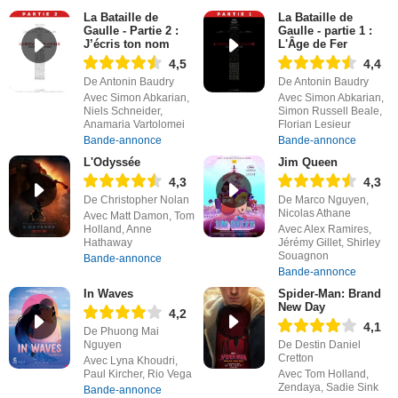
La Bataille de
La Bataille de
Gaulle - Partie 2 :
Gaulle - partie 1 :
J’écris ton nom
L'Âge de Fer
4,5
4,4
De Antonin Baudry
De Antonin Baudry
Avec Simon Abkarian,
Avec Simon Abkarian,
Niels Schneider,
Simon Russell Beale,
Anamaria Vartolomei
Florian Lesieur
Bande-annonce
Bande-annonce
L'Odyssée
Jim Queen
4,3
4,3
De Christopher Nolan
De Marco Nguyen,
Nicolas Athane
Avec Matt Damon, Tom
Holland, Anne
Avec Alex Ramires,
Hathaway
Jérémy Gillet, Shirley
Souagnon
Bande-annonce
Bande-annonce
In Waves
Spider-Man: Brand
New Day
4,2
4,1
De Phuong Mai
Nguyen
De Destin Daniel
Cretton
Avec Lyna Khoudri,
Paul Kircher, Rio Vega
Avec Tom Holland,
Zendaya, Sadie Sink
Bande-annonce