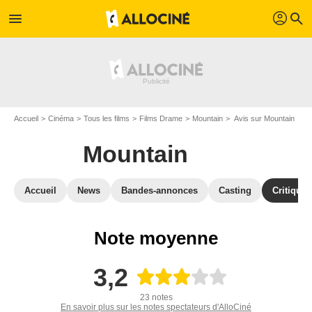
profil
menu
search
Accueil
Cinéma
Tous les films
Films Drame
Mountain
Avis sur Mountain
Mountain
Accueil
News
Bandes-annonces
Casting
Critiques
Note moyenne
3,2
23 notes
En savoir plus sur les notes spectateurs d'AlloCiné